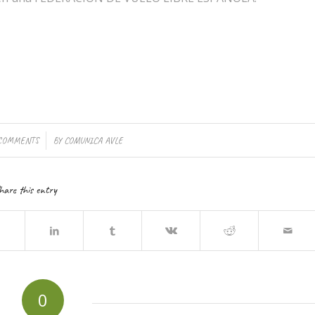
/
 COMMENTS
BY
COMUNICA AVLE
hare this entry
0