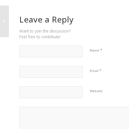
Leave a Reply
Visítanos en El Yelmo… Que
estamos en estos momentos ahí…
Want to join the discussion?
Feel free to contribute!
*
Name
*
Email
Website