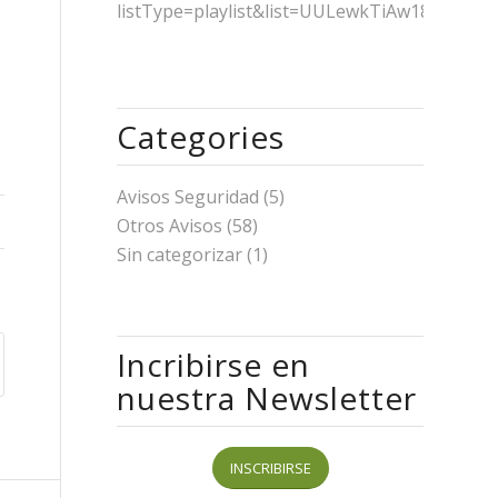
listType=playlist&list=UULewkTiAw18MdAgI
Categories
Avisos Seguridad
(5)
Otros Avisos
(58)
Sin categorizar
(1)
Incribirse en
nuestra Newsletter
INSCRIBIRSE