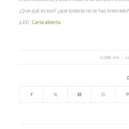
¿Que qué es eso? ¿que todavía no te has enterado?
¡LEE! :
Carta abierta
/
23 JUNE, 2015
0
S