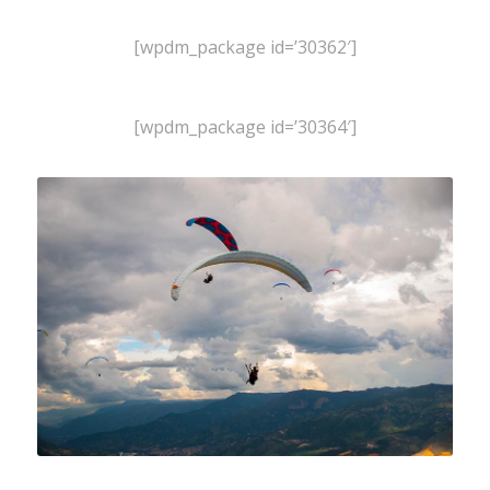
[wpdm_package id=’30362′]
[wpdm_package id=’30364′]