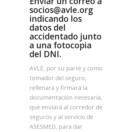
Enviar un correo a
socios@avle.org
indicando los
datos del
accidentado junto
a una fotocopia
del DNI.
AVLE, por su parte y como
tomador del seguro,
rellenará y firmará la
documentación necesaria,
que enviará al corredor de
seguros y al servicio de
ASESMED, para dar